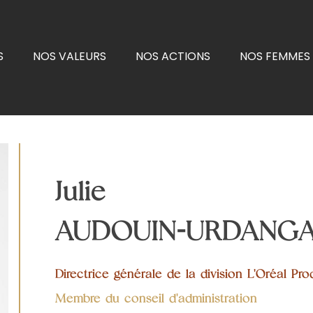
S
NOS VALEURS
NOS ACTIONS
NOS FEMMES 
Julie
AUDOUIN-URDANG
Directrice générale de la division L'Oréal Pro
Membre du conseil d'administration