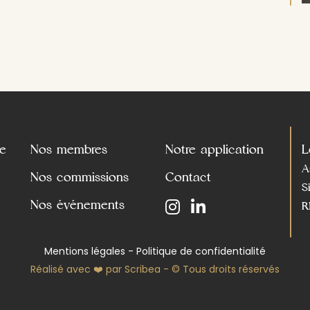
e
Nos membres
Notre application
L
A
Nos commissions
Contact
S
Nos événements
R
Mentions légales - Politique de confidentialité
Réalisé avec ❤️ par Scribea - © Tous droits réservés