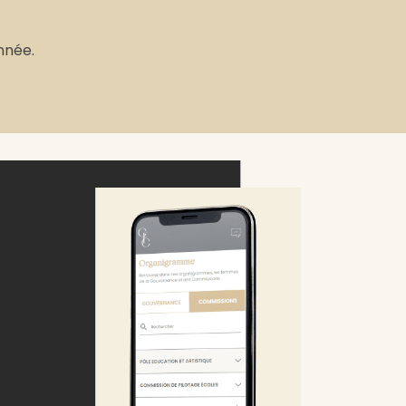
nnée.