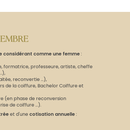
MEMBRE
se considérant comme une femme
:
se, formatrice, professeure, artiste, cheffe
.),
itée, reconvertie ...),
s de la coiffure, Bachelor Coiffure et
ure (en phase de reconversion
se de coiffure ...).
trée
et d'une
cotisation annuelle
: