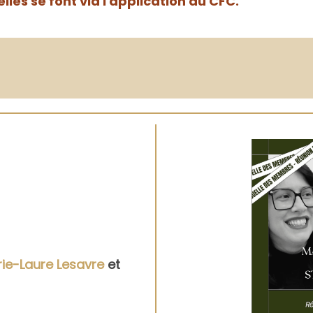
les se font via l'application du CFC.
ie-Laure Lesavre
et