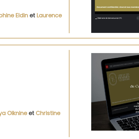
phine Eldin
et
Laurence
a Oiknine
et
Christine